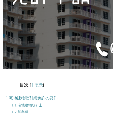
目次
[
非表示
]
1
宅地建物取引業免許の要件
1.1
宅地建物取引士
1.2
営業所