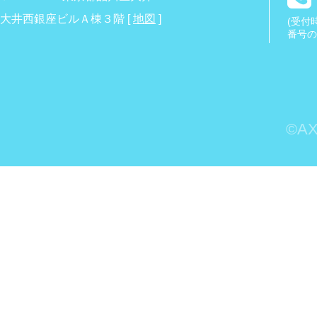
大井西銀座ビルＡ棟３階 [
地図
]
(受付時
番号の
©AXI