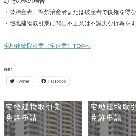
2) その他の場合
・禁治産者、準禁治産者または破産者で復権を得
・宅地建物取引業に関し不正又は不誠実な行為を
宅地建物取引業（宅建業）TOPへ
共有:
Twitter
Facebook