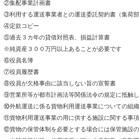
②集配事業計画書
③利用する運送事業者との運送委託契約書（集荷
④定款コピー
⑤過去３カ年の貸借対照表、損益計算書
※純資産３００万円以上あることが必要です
⑥役員名簿
⑦役員履歴書
⑧役員が欠格事由に該当しない旨の宣誓書
⑨営業所等が都市計画法等関係法令の規定に抵触
⑩外航運送に係る貨物利用運送事業についての組
⑪貨物利用運送事業の用に供する施設に関する事
⑫貨物の保管体制を必要とする場合には保管施設