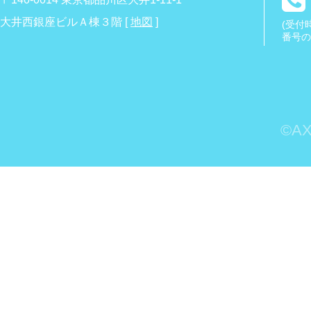
大井西銀座ビルＡ棟３階 [
地図
]
(受付時
番号の
©AXI